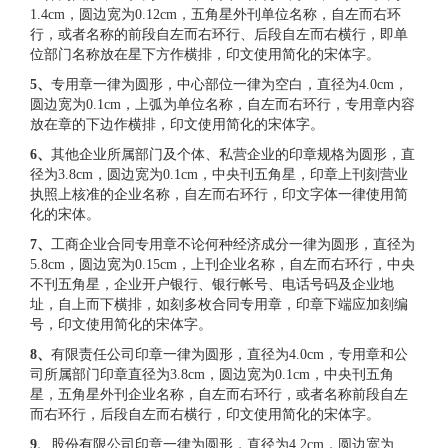
1.4cm，圆边宽为0.12cm，五角星外刊单位名称，自左而右环
行，或者名称的前段自左而右环行、后段自左而右横行，即单
位部门名称放在星下方作横排，印文使用简化的宋体字。
5
、
专用章一律为圆形，中心部位一律为空白，直径为4.0cm，
圆边宽为0.1cm，上弧为单位名称，自左而右环行，专用章内容
放在章的下边作横排，印文使用简化的宋体字。
6
、
其他企业所属部门及个体、私营企业的印章规格为圆形，直
径为3.8cm，圆边宽为0.1cm，中央刊五角星，印章上刊刻营业
执照上核准的企业名称，自左而右环行，印文字体一律使用简
化的宋体。
7
、
工商企业合同专用章不论何种经济成分一律为圆形，直径为
5.8cm，圆边宽为0.15cm，上刊企业名称，自左而右环行，中央
不刊五角星，企业开户银行、银行帐号、电话号码及企业地
址，自上而下横排，如刻多枚合同专用章，印章下端应加刻编
号，印文使用简化的宋体字。
8
、
有限责任公司印章一律为圆形，直径为4.0cm，专用章和公
司所属部门印章直径为3.8cm，圆边宽为0.1cm，中央刊五角
星，五角星外刊企业名称，自左而右环行，或者名称前段自左
而右环行，后段自左而右横行，印文使用简化的宋体字。
9
、
股份有限公司印章一律为圆形，直径为4.2cm，圆边宽为