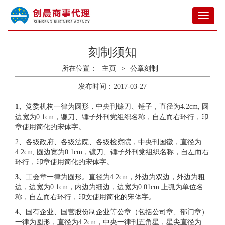
切
换
导
航
服务热线
刻制须知
0755-28606699
所在位置：
主页
>
公章刻制
发布时间：2017-03-27
1
、
党委机构一律为圆形，中央刊镰刀、锤子，直径为4.2cm, 圆
边宽为0.1cm，镰刀、锤子外刊党组织名称，自左而右环行，印
章使用简化的宋体字。
2、各级政府、各级法院、各级检察院，中央刊国徽，直径为
4.2cm, 圆边宽为0.1cm，镰刀、锤子外刊党组织名称，自左而右
环行，印章使用简化的宋体字。
3
、
工会章一律为圆形。直径为4.2cm，外边为双边，外边为粗
边，边宽为0.1cm，内边为细边，边宽为0.01cm.上弧为单位名
称，自左而右环行，印文使用简化的宋体字。
4、
国有企业、国营股份制企业等公章（包括公司章、部门章）
一律为圆形，直径为4.2cm，中央一律刊五角星，星尖直径为