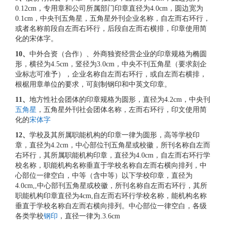
0.12cm，专用章和公司所属部门印章直径为4.0cm，圆边宽为
0.1cm，中央刊五角星，五角星外刊企业名称，自左而右环行，
或者名称前段自左而右环行，后段自左而右横排，印章使用简
化的宋体字。
10
、
中外合资（合作）、外商独资经营企业的印章规格为椭圆
形，横径为4.5cm，竖径为3.0cm，中央不刊五角星（要求刻企
业标志可准予），企业名称自左而右环行，或自左而右横排，
根椐用章单位的要求，可刻制钢印和中英文印章。
11
、
地方性社会团体的印章规格为圆形，直径为4.2cm，中央刊
五角星
，五角星外刊社会团体名称，左而右环行，印文使用简
化的
宋体字
12
、
学校及其所属职能机构的印章一律为圆形，高等学校印
章，直径为4.2cm，中心部位刊五角星或校徽，所刊名称自左而
右环行，其所属职能机构印章，直径为4.0cm，自左而右环行学
校名称，职能机构名称垂直于学校名称自左而右横向排列，中
心部位一律空白，中等（含中等）以下学校印章，直径为
4.0cm,,中心部刊五角星或校徽，所刊名称自左而右环行，其所
职能机构印章直径为4cm,自左而右环行学校名称，能机构名称
垂直于学校名称自左而右横向排列。中心部位一律空白，各级
各类学校
钢印
，直径一律为.3.6cm