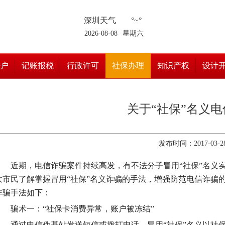
深圳天气
°~°
2026-08-08
星期六
开户
记账报税
行政许可
社保办理
知识产权
设计
关于“社保”名义
发布时间：2017-03-2
近期，电信诈骗案件持续高发，有不法分子冒用“社保”名义实
大市民了解掌握冒用“社保”名义诈骗的手法，增强防范电信诈骗的
诈骗手法如下：
骗术一：“社保卡消费异常，账户被冻结”
通过电信伪基站发送短信或拨打电话，冒用“社保”名义以社保