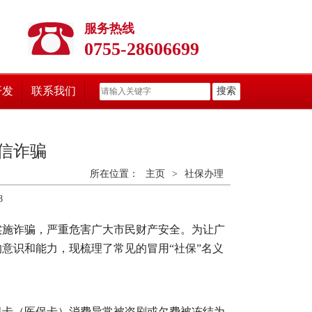
服务热线
0755-28606699
开发
联系我们
搜索
电信诈骗
所在位置：
主页
>
社保办理
8
施诈骗，严重危害广大市民财产安全。为让广
意识和能力，现梳理了常见的冒用“社保”名义
卡（医保卡）消费异常被盗刷或欠费被冻结为