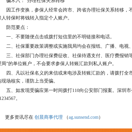
骗术六：“办理社保关系转移”
因工作变换，参保人经常会跨市、跨省办理社保关系转移，不
保人转保时将钱转入指定个人账户。
防范要点：
一、不要随便点击或拨打短信里的不明链接和电话。
二、社保重要政策调整或实施我局均会在报纸、广播、电视、
三、社保部门办理社保费征收、社保待遇支付、医疗费报销等
理局”的单位账户，不会要求参保人转账汇款到私人账户。
四、凡以社保名义的来信或来电涉及转账汇款的，请拨打全市统
构现场核实，谨防上当受骗。
五、如发现受骗应第一时间拨打110向公安部门报案。深圳市公安
1234567。
更多资讯尽在
创晨商事代理
（
ag.sunsend.com
）